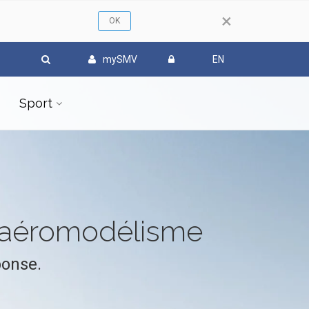
×
mySMV
EN
Sport
l'aéromodélisme
ponse.