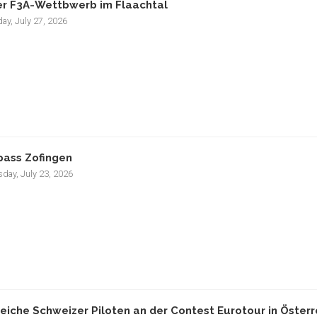
r F3A-Wettbwerb im Flaachtal
ay, July 27, 2026
pass Zofingen
day, July 23, 2026
reiche Schweizer Piloten an der Contest Eurotour in Österr