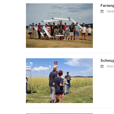
Ferien
Wedn
Schnup
Mond