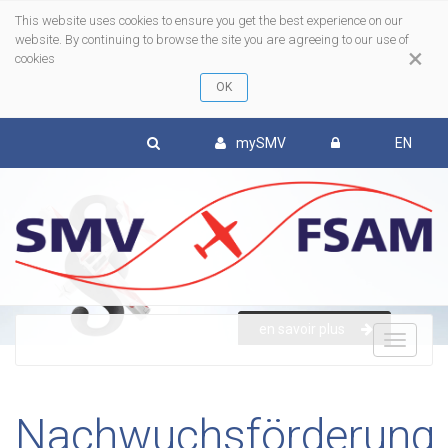
This website uses cookies to ensure you get the best experience on our
website. By continuing to browse the site you are agreeing to our use of
×
cookies
mySMV
EN
en savoir plus
To
nav
Nachwuchsförderung