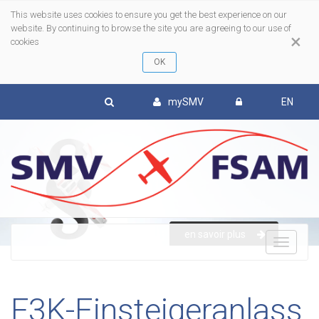
This website uses cookies to ensure you get the best experience on our
website. By continuing to browse the site you are agreeing to our use of
×
cookies
mySMV
EN
en savoir plus
To
nav
F3K-Einsteigeranlass