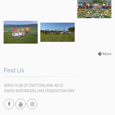
More
Find Us
AERO-CLUB OF SWITZERLAND AECS
SWISS AEROMODELLING FEDERATION SMV