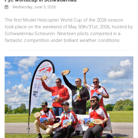
F3C Worldcup in Schwadernau
Wednesday, June 3, 2026
The first Model Helicopter World Cup of the 2026 season
took place on the weekend of May 30th/31st, 2026, hosted by
Schwadernau-Scheuren. Nineteen pilots competed in a
fantastic competition under brilliant weather conditions.