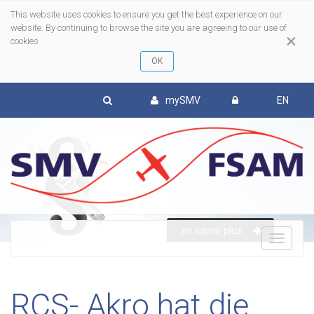
This website uses cookies to ensure you get the best experience on our
website. By continuing to browse the site you are agreeing to our use of
×
cookies
mySMV
EN
en savoir plus
To
nav
RCS- Akro hat die