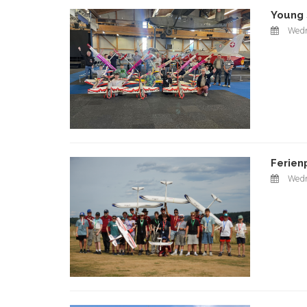
Young 
Wedn
Ferien
Wedn