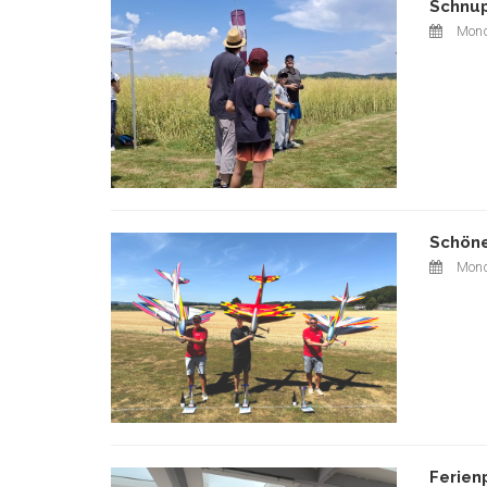
Schnup
Mond
Schöne
Mond
Ferien