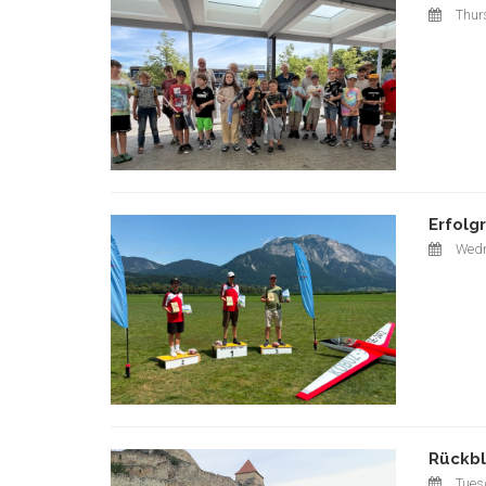
Thurs
Erfolg
Wedn
Rückbl
Tuesd