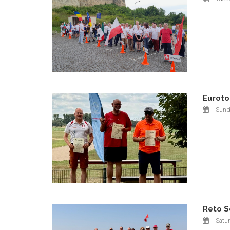
Euroto
Sund
Reto S
Satur