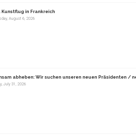
 Kunstflug in Frankreich
sday, August 6, 2026
sam abheben: Wir suchen unseren neuen Präsidenten / ne
y, July 31, 2026