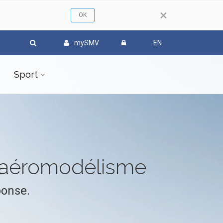
×
mySMV
EN
Sport
l'aéromodélisme
ponse.