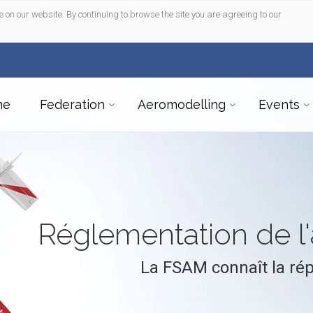
e on our website. By continuing to browse the site you are agreeing to our
me
Federation
Aeromodelling
Events
Réglementation de 
La FSAM connaît la ré