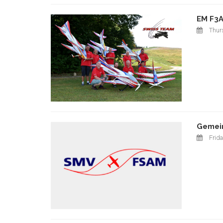
EM F3A
Thur
Gemein
Frida