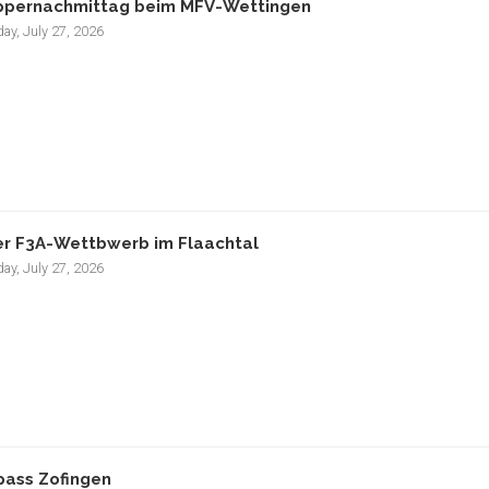
pernachmittag beim MFV-Wettingen
ay, July 27, 2026
r F3A-Wettbwerb im Flaachtal
ay, July 27, 2026
pass Zofingen