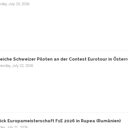
day, July 23, 2026
reiche Schweizer Piloten an der Contest Eurotour in Österr
esday, July 22, 2026
ick Europameisterschaft F1E 2026 in Rupea (Rumänien)
ay, July 21, 2026