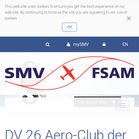
This website uses cookies to ensure you get the best experience on our
website. By continuing to browse the site you are agreeing to our use of
×
cookies
mySMV
EN
en savoir plus
To
nav
DV 26 Aero-Club der