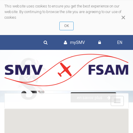
This website uses cookies to ensure you get the best experience on our
website. By continuing to browse the site you are agreeing to our use of
×
cookies
mySMV
EN
en savoir plus
To
nav