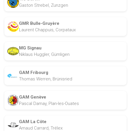
Gaston Strebel, Zunzgen
GMR Bulle-Gruyère
Laurent Chappuis, Corpataux
MG Signau
Niklaus Huggler, Gümligen
GAM Fribourg
Thomas Werren, Brünisried
GAM Genève
Pascal Damay, Plan-les-Ouates
GAM La Côte
Arnaud Carrard, Trélex