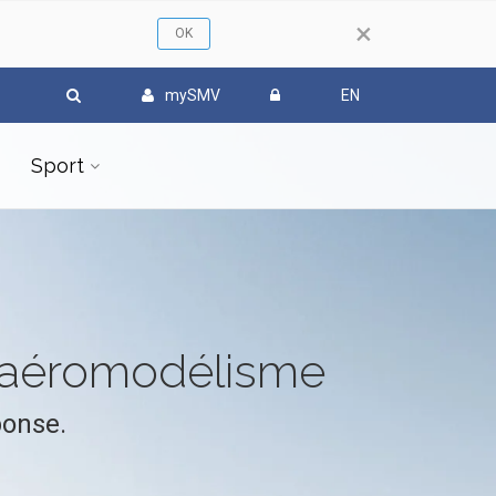
×
mySMV
EN
Sport
l'aéromodélisme
ponse.