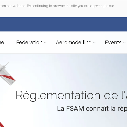
e on our website. By continuing to browse the site you are agreeing to our
me
Federation
Aeromodelling
Events
Réglementation de 
La FSAM connaît la ré