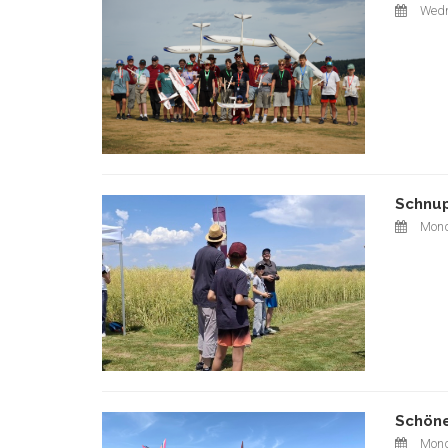
Wedn
Schnup
Mond
Schöne
Mond