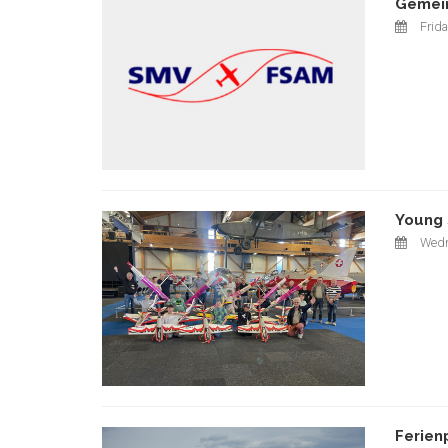
Gemein
Frida
Young 
Wedn
Ferien