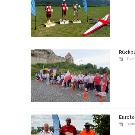
Rückbl
Tuesd
Euroto
Sund