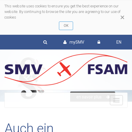
This website uses cookies to ensure you get the best experience on our
website. By continuing to browse the site you are agreeing to our use of
×
cookies
mySMV
EN
en savoir plus
To
nav
Auch ein