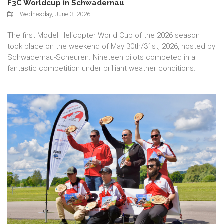
F3C Worldcup in Schwadernau
Wednesday, June 3, 2026
The first Model Helicopter World Cup of the 2026 season
took place on the weekend of May 30th/31st, 2026, hosted by
Schwadernau-Scheuren. Nineteen pilots competed in a
fantastic competition under brilliant weather conditions.