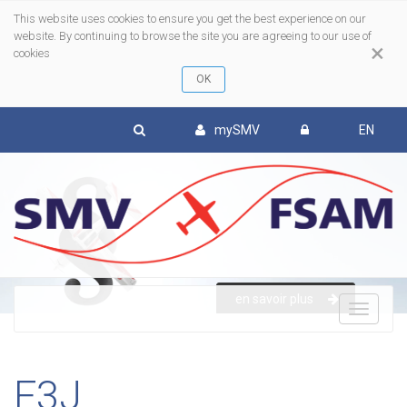
This website uses cookies to ensure you get the best experience on our
website. By continuing to browse the site you are agreeing to our use of
×
cookies
mySMV
EN
en savoir plus
To
nav
F3J