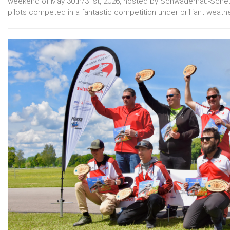
weekend of May 30th/31st, 2026, hosted by Schwadernau-Sche
pilots competed in a fantastic competition under brilliant weath