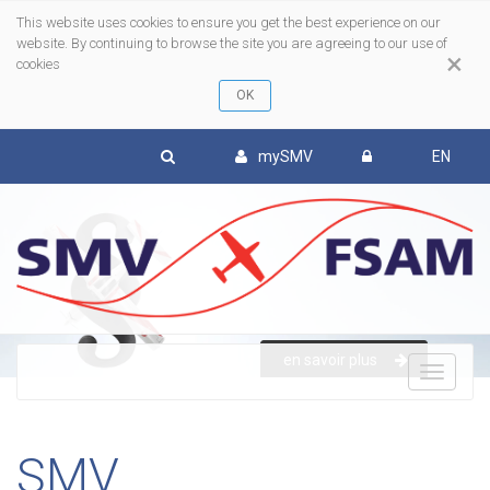
This website uses cookies to ensure you get the best experience on our
website. By continuing to browse the site you are agreeing to our use of
×
cookies
mySMV
EN
en savoir plus
To
nav
SMV