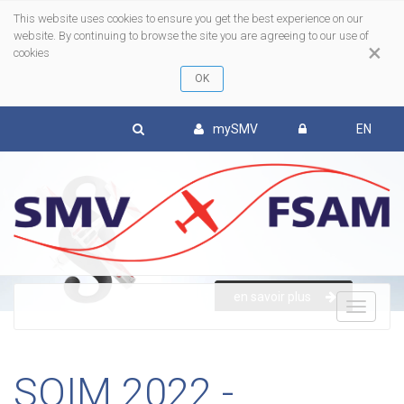
This website uses cookies to ensure you get the best experience on our
website. By continuing to browse the site you are agreeing to our use of
×
cookies
mySMV
EN
en savoir plus
To
nav
SOIM 2022 -