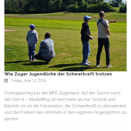
Wie Zuger Jugendliche der Schwerkraft trotzen
Friday, June 12, 2026
Schnuppertag bei der MFG Zugerland. Auf der Suche nach
der Gen A – Modellflug ist weit mehr als nur Technik und
Basteln; es ist die Faszination, die Schwerkraft zu überwinden
und die Freiheit des Himmels in den eigenen Fingerspitzen zu
spüren.