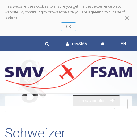
This website uses cookies to ensure you get the best experience on our
website. By continuing to browse the site you are agreeing to our use of
×
cookies
mySMV
EN
en savoir plus
To
nav
Schweizer