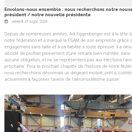
Envolons-nous ensemble : nous recherchons notre nouv
président / notre nouvelle présidente
venerdì 31 luglio 2026
Depuis de nombreuses années, Adi Eggenberger est à la tête 
notre fédération et a marqué la FSAM de son empreinte grâce 
engagement sans faille et à sa fiabilité à toute épreuve. Il a dé
décidé de profiter pleinement d'une retraite bien méritée, sans
aucune obligation, et ne se représentera pas aux élections l'an
prochaine. Pour le prochain chapitre de l’histoire de notre fédér
nous recherchons désormais un dirigeant motivé, prêt à contri
activement à façonner l’avenir de l’aéromodélisme suisse.