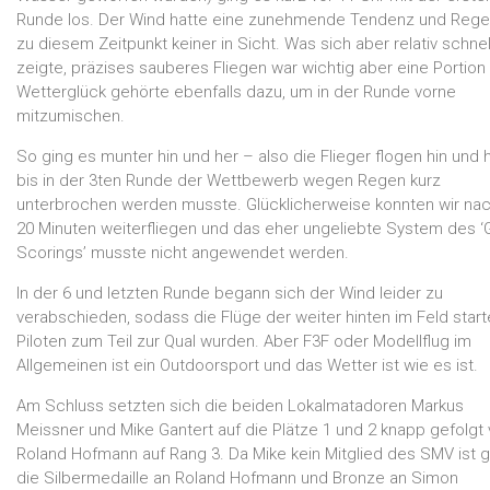
Runde los. Der Wind hatte eine zunehmende Tendenz und Rege
zu diesem Zeitpunkt keiner in Sicht. Was sich aber relativ schnel
zeigte, präzises sauberes Fliegen war wichtig aber eine Portion
Wetterglück gehörte ebenfalls dazu, um in der Runde vorne
mitzumischen.
So ging es munter hin und her – also die Flieger flogen hin und 
bis in der 3ten Runde der Wettbewerb wegen Regen kurz
unterbrochen werden musste. Glücklicherweise konnten wir nac
20 Minuten weiterfliegen und das eher ungeliebte System des ‘
Scorings’ musste nicht angewendet werden.
In der 6 und letzten Runde begann sich der Wind leider zu
verabschieden, sodass die Flüge der weiter hinten im Feld star
Piloten zum Teil zur Qual wurden. Aber F3F oder Modellflug im
Allgemeinen ist ein Outdoorsport und das Wetter ist wie es ist.
Am Schluss setzten sich die beiden Lokalmatadoren Markus
Meissner und Mike Gantert auf die Plätze 1 und 2 knapp gefolgt
Roland Hofmann auf Rang 3. Da Mike kein Mitglied des SMV ist g
die Silbermedaille an Roland Hofmann und Bronze an Simon