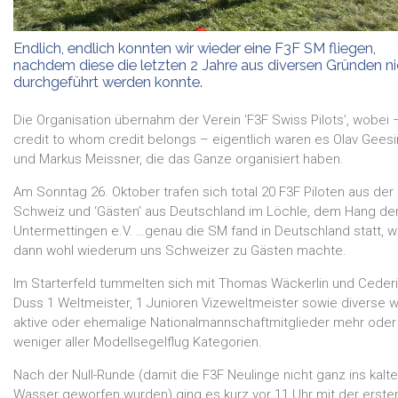
Endlich, endlich konnten wir wieder eine F3F SM fliegen,
nachdem diese die letzten 2 Jahre aus diversen Gründen ni
durchgeführt werden konnte.
Die Organisation übernahm der Verein ‘F3F Swiss Pilots’, wobei 
credit to whom credit belongs – eigentlich waren es Olav Gees
und Markus Meissner, die das Ganze organisiert haben.
Am Sonntag 26. Oktober trafen sich total 20 F3F Piloten aus der
Schweiz und ‘Gästen’ aus Deutschland im Löchle, dem Hang de
Untermettingen e.V. …genau die SM fand in Deutschland statt, 
dann wohl wiederum uns Schweizer zu Gästen machte.
Im Starterfeld tummelten sich mit Thomas Wäckerlin und Ceder
Duss 1 Weltmeister, 1 Junioren Vizeweltmeister sowie diverse w
aktive oder ehemalige Nationalmannschaftmitglieder mehr oder
weniger aller Modellsegelflug Kategorien.
Nach der Null-Runde (damit die F3F Neulinge nicht ganz ins kalte
Wasser geworfen wurden) ging es kurz vor 11 Uhr mit der erste