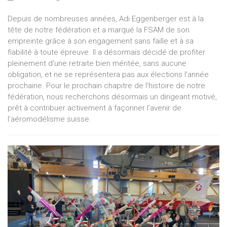
Depuis de nombreuses années, Adi Eggenberger est à la
tête de notre fédération et a marqué la FSAM de son
empreinte grâce à son engagement sans faille et à sa
fiabilité à toute épreuve. Il a désormais décidé de profiter
pleinement d'une retraite bien méritée, sans aucune
obligation, et ne se représentera pas aux élections l'année
prochaine. Pour le prochain chapitre de l’histoire de notre
fédération, nous recherchons désormais un dirigeant motivé,
prêt à contribuer activement à façonner l’avenir de
l’aéromodélisme suisse.