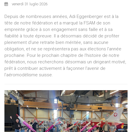
venerdì 31 luglio 2026
Depuis de nombreuses années, Adi Eggenberger est à la
tête de notre fédération et a marqué la FSAM de son
empreinte grâce à son engagement sans faille et à sa
fiabilité à toute épreuve. Il a désormais décidé de profiter
pleinement d'une retraite bien méritée, sans aucune
obligation, et ne se représentera pas aux élections l'année
prochaine. Pour le prochain chapitre de l’histoire de notre
fédération, nous recherchons désormais un dirigeant motivé,
prêt à contribuer activement à façonner l’avenir de
l’aéromodélisme suisse.