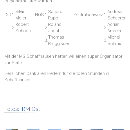
Regionalmeister wurden:
Silvio
Sandro
Andreas
Ost:
1.
NOS:
1.
Zentralschweiz:
1.
Meier
Rupp
Schaerer
Robert
Roland
Adrian
2.
2.
2.
Schoch
Jacob
Amrein
Thomas
Michel
3.
3.
Bruggisser
Schmid
Mit der MG Schaffhausen hatten wir einen super Organisator
zur Seite.
Herzlichen Dank allen Helfern für die tollen Stunden in
Schaffhausen
Fotos:
IRM Ost