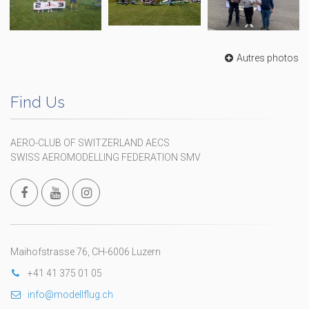
Autres photos
Find Us
AERO-CLUB OF SWITZERLAND AECS
SWISS AEROMODELLING FEDERATION SMV
Maihofstrasse 76, CH-6006 Luzern
+41 41 375 01 05
info@modellflug.ch