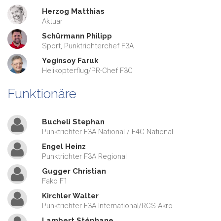
Herzog Matthias
Aktuar
Schürmann Philipp
Sport, Punktrichterchef F3A
Yeginsoy Faruk
Helikopterflug/PR-Chef F3C
Funktionäre
Bucheli Stephan
Punktrichter F3A National / F4C National
Engel Heinz
Punktrichter F3A Regional
Gugger Christian
Fako F1
Kirchler Walter
Punktrichter F3A International/RCS-Akro
Lambert Stéphane