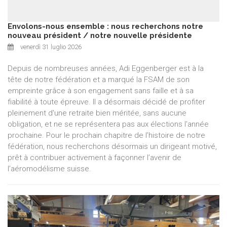
Envolons-nous ensemble : nous recherchons notre
nouveau président / notre nouvelle présidente
venerdì 31 luglio 2026
Depuis de nombreuses années, Adi Eggenberger est à la
tête de notre fédération et a marqué la FSAM de son
empreinte grâce à son engagement sans faille et à sa
fiabilité à toute épreuve. Il a désormais décidé de profiter
pleinement d'une retraite bien méritée, sans aucune
obligation, et ne se représentera pas aux élections l'année
prochaine. Pour le prochain chapitre de l’histoire de notre
fédération, nous recherchons désormais un dirigeant motivé,
prêt à contribuer activement à façonner l’avenir de
l’aéromodélisme suisse.