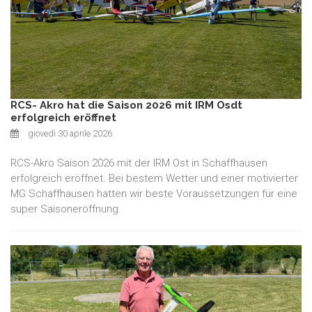
RCS- Akro hat die Saison 2026 mit IRM Osdt
erfolgreich eröffnet
giovedì 30 aprile 2026
RCS-Akro Saison 2026 mit der IRM Ost in Schaffhausen
erfolgreich eröffnet. Bei bestem Wetter und einer motivierter
MG Schaffhausen hatten wir beste Voraussetzungen für eine
super Saisoneröffnung.