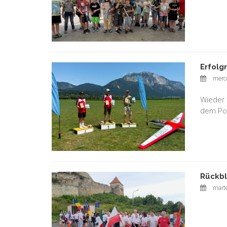
Erfolg
merco
Wieder 
dem Pod
Rückbl
marte