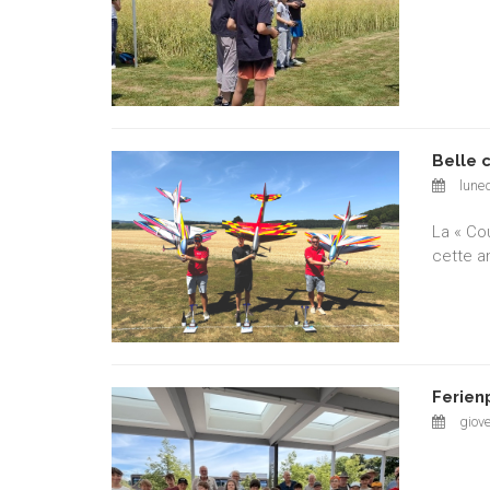
Belle 
luned
La « Co
cette a
Ferien
giove