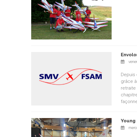
Envolo
vener
Depuis 
grâce à
retrait
chapitr
façonne
Young 
merco