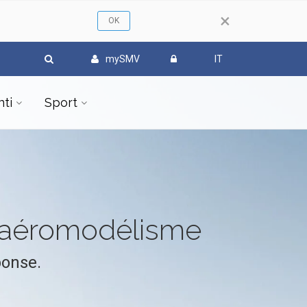
×
mySMV
IT
ti
Sport
l'aéromodélisme
ponse.