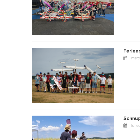
Ferien
merco
Schnup
luned