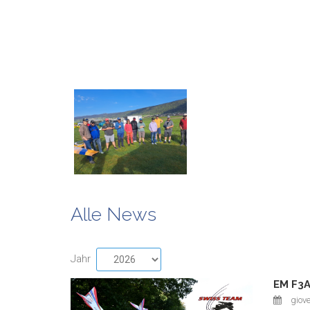
Alle News
Jahr
EM F3A
giov