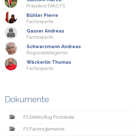
Präsident FAKO F5
Bühler
Pierre
Fachexperte
Gasser
Andreas
Fachexperte
Schwerzmann
Andreas
Regionaldelegierter
Wäckerlin
Thomas
Fachexperte
Dokumente
F5 Elektroflug Protokolle
F5 Fachreglemente