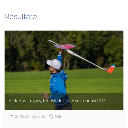
Resultate
Ricketwil Trophy, FAI WorldCup, Eurotour und SM
27.06.26
- 28.06.26
F5B