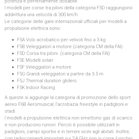
potenza è perfettamente dosabile.
I modelli per corse tra piloni della categoria F5D raggiungono
addirittura una velocità di 300 km/h.
Le categorie delle gare internazionali ufficiali per modelli a
propulsione elettrica sono:
F5A Volo acrobatico per velivoli fino a 3 kg
F5B Veleggiatori a motore (categoria CM della FAI)
F5D Corsa tra piloni (categoria CM della FAI)
F5E Modelli solari
F5F Veleggiatori a motore
F5G Grandi veleggiatori a partire da 3.5 m
F5J Thermal duration gliders
F5K Indoor Racing
A queste si aggiunge la categoria di promozione dello sport
aereo F6B Aeromusical, l'acrobazia freestyle in padiglioni e
stadi.
I modelli a propulsione elettrica non emettono gas di scarico
e non producono rumori. Perciò è possibile utilizzarli in
padiglioni, campi sportivi e in terreni vicini agli abitati. Inoltre,
con radiocomandi impostati sui 2,4 GHz non si corre il rischio