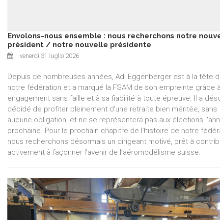
Envolons-nous ensemble : nous recherchons notre nouv
président / notre nouvelle présidente
venerdì 31 luglio 2026
Depuis de nombreuses années, Adi Eggenberger est à la tête 
notre fédération et a marqué la FSAM de son empreinte grâce 
engagement sans faille et à sa fiabilité à toute épreuve. Il a dé
décidé de profiter pleinement d'une retraite bien méritée, sans
aucune obligation, et ne se représentera pas aux élections l'an
prochaine. Pour le prochain chapitre de l’histoire de notre fédér
nous recherchons désormais un dirigeant motivé, prêt à contri
activement à façonner l’avenir de l’aéromodélisme suisse.