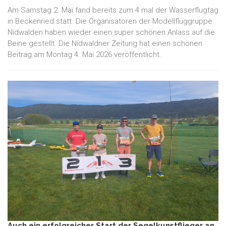
Am Samstag 2. Mai fand bereits zum 4 mal der Wasserflugtag
in Beckenried statt. Die Organisatoren der Modellfluggruppe
Nidwalden haben wieder einen super schönen Anlass auf die
Beine gestellt. Die Nidwaldner Zeitung hat einen schönen
Beitrag am Montag 4. Mai 2026 veröffentlicht.
Auch ein erfolgreicher Start der Segelkunstflieger an