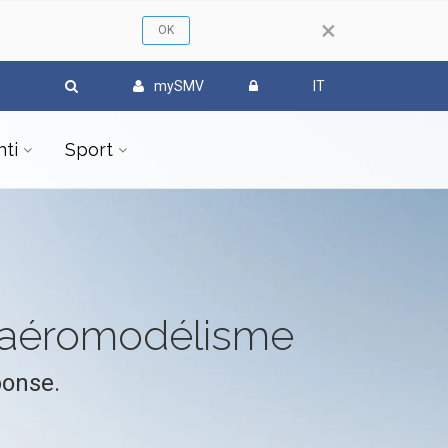
×
mySMV
IT
ti
Sport
l'aéromodélisme
ponse.