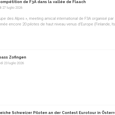
compétition de F3A dans la vallée de Flaach
ì 27 luglio 2026
upe des Alpes », meeting amical international de F3A organisé par l
nnée encore 20 pilotes de haut niveau venus d'Europe (Finlande, It
pass Zofingen
dì 23 luglio 2026
reiche Schweizer Piloten an der Contest Eurotour in Österr