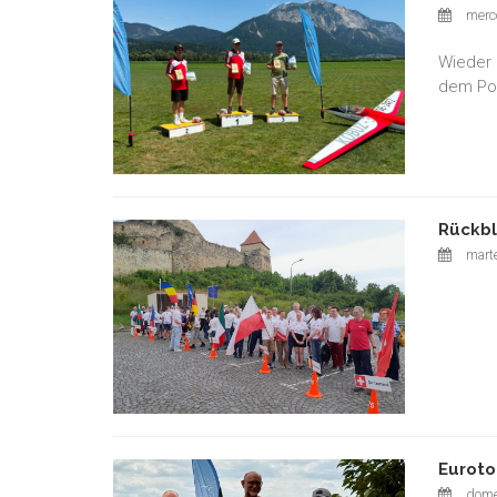
merco
Wieder 
dem Pod
Rückbl
marte
Euroto
dome