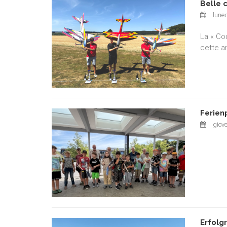
Belle 
luned
La « Co
cette a
Ferien
giove
Erfolg