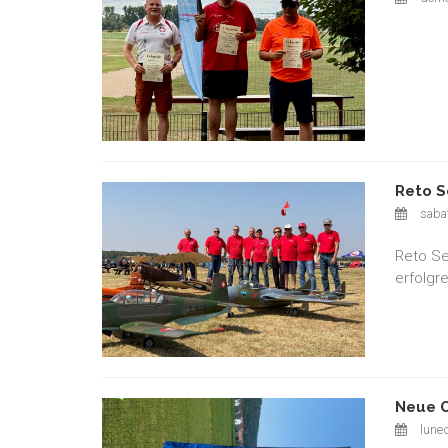
Reto S
sabat
Reto Se
erfolgre
Neue O
luned