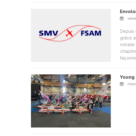
Envolo
vener
Depuis 
grâce à
retrait
chapitr
façonne
Young 
merco