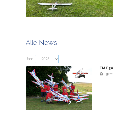
Alle News
Jahr
EM F3A
giov