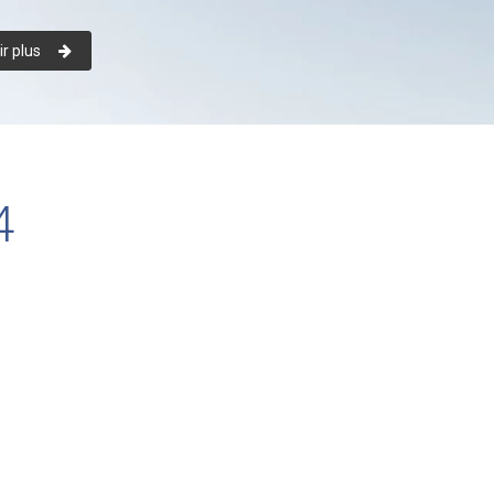
r plus
4