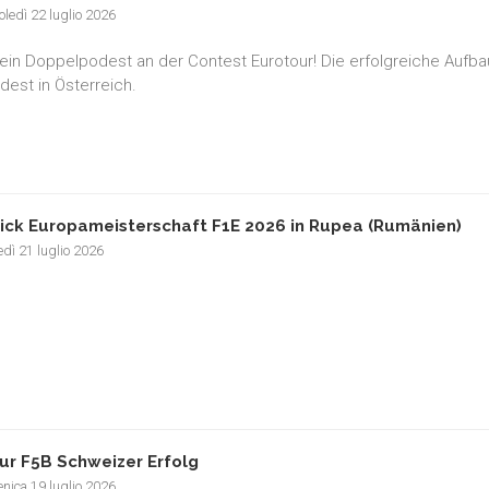
ledì 22 luglio 2026
ein Doppelpodest an der Contest Eurotour! Die erfolgreiche Aufbauar
est in Österreich.
ick Europameisterschaft F1E 2026 in Rupea (Rumänien)
dì 21 luglio 2026
ur F5B Schweizer Erfolg
nica 19 luglio 2026