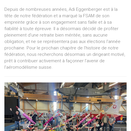
Depuis de nombreuses années, Adi Eggenberger est à la
tête de notre fédération et a marqué la FSAM de son
empreinte grâce à son engagement sans faille et à sa
fiabilité à toute épreuve. Il a désormais décidé de profiter
pleinement d'une retraite bien méritée, sans aucune
obligation, et ne se représentera pas aux élections l'année
prochaine. Pour le prochain chapitre de l’histoire de notre
fédération, nous recherchons désormais un dirigeant motivé,
prêt à contribuer activement à façonner l’avenir de
l’aéromodélisme suisse.