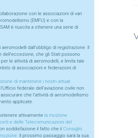
 collaborazione con le associazioni di vari
Aeromodellismo (EMFU) e con la
FSAM è riuscita a ottenere una serie di
aeromodelli dall'obbligo di registrazione. Il
one dell'eccezione, che gli Stati possono
er le attività di aeromodelli, e limita tale
ambito di associazioni e federazioni di
zione di mantenere i nostri attuali
l’Ufficio federale dell'aviazione civile non
d assicurare che l'attività di aeromodellismo
mento applicate.
 sostenere attivamente
la mozione
porti e delle Telecomunicazioni del
n soddisfazione il fatto che il
Consiglio
 mozione
. Il prossimo passaggio sarà la sua