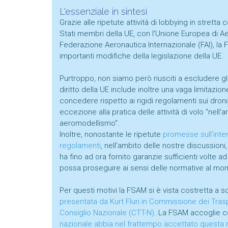
L'essenziale in sintesi
Grazie alle ripetute attività di lobbying in stretta
Stati membri della UE, con l’Unione Europea di 
Federazione Aeronautica Internazionale (FAI), la 
importanti modifiche della legislazione della UE.
Purtroppo, non siamo però riusciti a escludere gli 
diritto della UE include inoltre una vaga limitazi
concedere rispetto ai rigidi regolamenti sui droni p
eccezione alla pratica delle attività di volo "nell'
aeromodellismo".
Inoltre, nonostante le ripetute
promesse sull’inten
regolamenti
, nell'ambito delle nostre discussioni, 
ha fino ad ora fornito garanzie sufficienti volte a
possa proseguire ai sensi delle normative al mo
Per questi motivi la FSAM si è vista costretta a
presentata da Kurt Fluri in Commissione dei Tras
Consiglio Nazionale (CTT-N)
. La FSAM accoglie co
nazionale abbia nel frattempo accettato questa