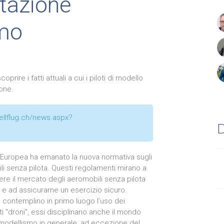
tazione
smo
oprire i fatti attuali a cui i piloti di modello
one.
llflug.ch/news.aspx?
 Europea ha emanato la nuova normativa sugli
i senza pilota. Questi regolamenti mirano a
re il mercato degli aeromobili senza pilota
 e ad assicurarne un esercizio sicuro.
contemplino in primo luogo l’uso dei
i "droni", essi disciplinano anche il mondo
omodellismo in generale, ad eccezione del