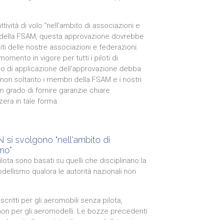
ività di volo "nell'ambito di associazioni e
e della FSAM, questa approvazione dovrebbe
ti delle nostre associazioni e federazioni.
mento in vigore per tutti i piloti di
mpo di applicazione dell’approvazione debba
 (non soltanto i membri della FSAM e i nostri
in grado di fornire garanzie chiare
zzera in tale forma.
 si svolgono "nell'ambito di
mo"
lota sono basati su quelli che disciplinano la
odellismo qualora le autorità nazionali non
ritti per gli aeromobili senza pilota,
non per gli aeromodelli. Le bozze precedenti