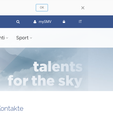
×
mySMV
IT
ti
Sport
ontakte