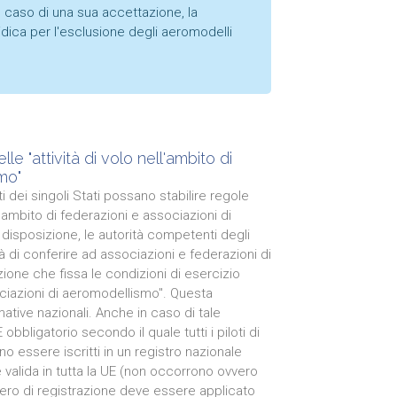
In caso di una sua accettazione, la
dica per l'esclusione degli aeromodelli
e "attività di volo nell'ambito di
mo"
i dei singoli Stati possano stabilire regole
l'ambito di federazioni e associazioni di
 disposizione, le autorità competenti degli
 di conferire ad associazioni e federazioni di
one che fissa le condizioni di esercizio
ociazioni di aeromodellismo". Questa
ative nazionali. Anche in caso di tale
obbligatorio secondo il quale tutti i piloti di
 essere iscritti in un registro nazionale
 è valida in tutta la UE (non occorrono ovvero
umero di registrazione deve essere applicato