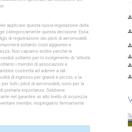
or.
oler applicare questa nuova legislazione della
inge categoricamente questa decisione. Essa
igo di registrazione dei piloti di aeromodelli
omporterà soltanto costi aggiuntivi e
urezza. Non capiamo inoltre perché le
sibili soltanto per lo svolgimento di "attività
oltanto i membri di associazioni e
sarebbe costretta ad aderire a tali
lità di ingresso per grandi e piccini, e la
er tutti i piloti di aeromodelli, sono per la
di primaria importanza. Sebbene
nte nel garantire un alto livello di sicurezza
V
 a diventare membri, respingiamo fermamente