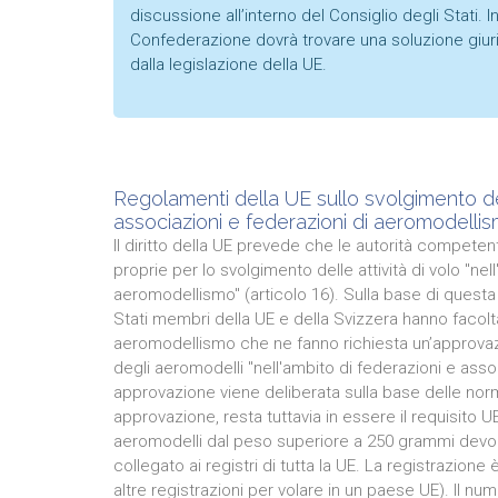
discussione all’interno del Consiglio degli Stati. 
Confederazione dovrà trovare una soluzione giuri
dalla legislazione della UE.
Regolamenti della UE sullo svolgimento dell
associazioni e federazioni di aeromodellis
Il diritto della UE prevede che le autorità competent
proprie per lo svolgimento delle attività di volo "nel
aeromodellismo" (articolo 16). Sulla base di questa
Stati membri della UE e della Svizzera hanno facoltà
aeromodellismo che ne fanno richiesta un’approvazi
degli aeromodelli "nell'ambito di federazioni e ass
approvazione viene deliberata sulla base delle norm
approvazione, resta tuttavia in essere il requisito UE 
aeromodelli dal peso superiore a 250 grammi devono
collegato ai registri di tutta la UE. La registrazione
altre registrazioni per volare in un paese UE). Il n