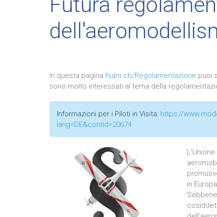
Futura regolamen
dell'aeromodelli
In questa pagina
fsam.ch/Regolamentazione
puoi sc
sono molto interessati al tema della regolamentazi
Informazioni per i Piloti in Visita:
https://www.mode
lang=DE&contid=20674
L'Unione
aeromobil
promuove
in Europa
Sebbene 
cosiddett
dell’aer