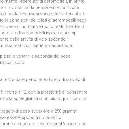
olmente l’esercizio di aeromodelli, in primo
 e alla distanza da persone non coinvolte.
mo queste restrizioni sono state attenuate. I
le condizioni dei piloti di aeromodelli negli
l peso di normative molto restrittive. Per i
rcizio di aeromodelli ispirati a principi
ento delle attività di volo secondo i
via restrizioni serie e inaccettabili.
plessi e variano a seconda del peso
incipali sono:
icurezza dalle persone e divieto di sorvolo di
ridurre a 12, con la possibilità di consentire
tto la sorveglianza di un pilota qualificato di
equipaggio di peso superiore a 250 grammi
eve essere apposta sul velivolo;
co online e superare l’esame, anch’esso online