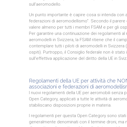
sull’aeromodello.
Un punto importante è capire cosa si intenda con att
federazioni di aeromodellismo". Secondo il parer
valere almeno per tutti i membri FSAM e per gli ospi
Per garantire una continuazione dei regolamenti al mo
aeromodelli in Svizzera, la FSAM ritiene che il ca
contemplare tutti i piloti di aeromodelli in Svizzera
ospiti). Purtroppo, il Consiglio federale non è stato 
sull'effettiva applicazione del diritto della UE in Svi
Regolamenti della UE per attività che NON
associazioni e federazioni di aeromodellis
I nuovi regolamenti della UE per aeromobili senza pi
Open Category, applicati a tutte le attività di aerom
stabiliscano disposizioni proprie in materia.
I regolamenti per questa Open Category sono stati sc
generalmente denominati con il termine droni, ma 