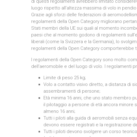
di questi regolamenti avrebbero limitato considerev
luogo rispetto all’altezza massima di volo in pendio
Grazie agli sforzi delle federazioni di aeromodellis
regolamenti della Open Category migliorano pertanto 
Stati membri della UE sui quali al momento incombe i
paesi che al momento godono di regolamenti sull’ese
liberali (come la Svizzera e la Germania), lo svolgim
regolamenti della Open Category comporterebbe tutta
I regolamenti della Open Category sono molto com
dell’aeromobile e del luogo di volo. I regolamenti pr
Limite di peso 25 kg;
Volo a contatto visivo diretto, a distanza di s
assembramenti di persone;
Età minima 16 anni, che uno stato membro può 
il pilotaggio a persone di età ancora minore so
almeno 16 anni;
Tutti i piloti alla guida di aeromobili senza 
devono essere registrati e la registrazione d
Tutti i piloti devono svolgere un corso teori