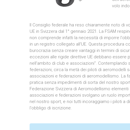
volo indo
Il Consiglio federale ha reso chiaramente noto di v
UE in Svizzera dal 1° gennaio 2021. La FSAM resp
non comprende infatti la necessità di imporre l'obbl
in un registro collegato all'UE. Questa procedura c
burocrazia senza creare vantaggi in termini di sic
eccezioni alle rigide direttive UE debbano essere pos
nell'ambito di club e associazioni". Contemplando s
federazioni, circa la metà dei piloti di aeromodelli 
associazioni e federazioni di aeromodellismo. La faci
pratica senza impedimenti di sorta del nostro sport p
Federazione Svizzera di Aeromodellismo elementi 
associazioni e federazioni svolgano un ruolo importa
nel nostro sport, e noi tutti incoraggiamo i piloti
l'obbligo di iscrizione.