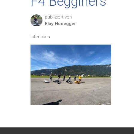
F4 Begginers
publiziert von
Elay
Honegger
Interlaken