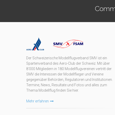
Commen
Der Schweizerische Modellflugverband SMV ist ein
Spartenverband des Aero-Club der Schweiz. Mit über
8'000 Mitgliedern in 180 Modellflugvereinen vertritt der
SMV die Interessen der Modellflieger und Vereine
gegegenüber Behörden, Regulatoren und Institutionen.
Termine, News, Resultate und Fotos und alles zum
Thema Modellflug finden Sie hier.
Mehr erfahren