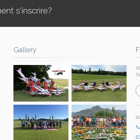
t s'inscrire?
Gallery
F
A
S
Ma