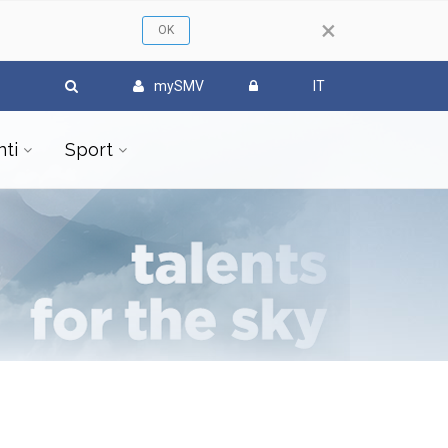
×
mySMV
IT
ti
Sport