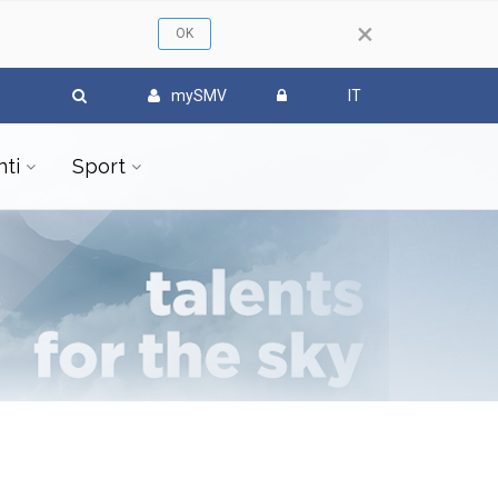
×
mySMV
IT
ti
Sport