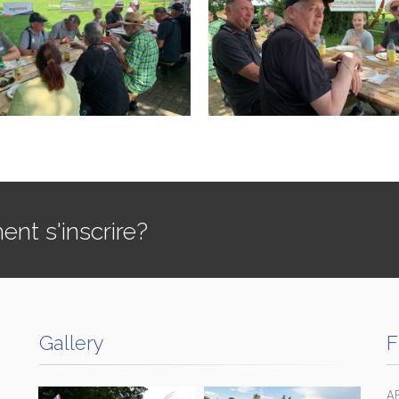
t s'inscrire?
Gallery
F
A