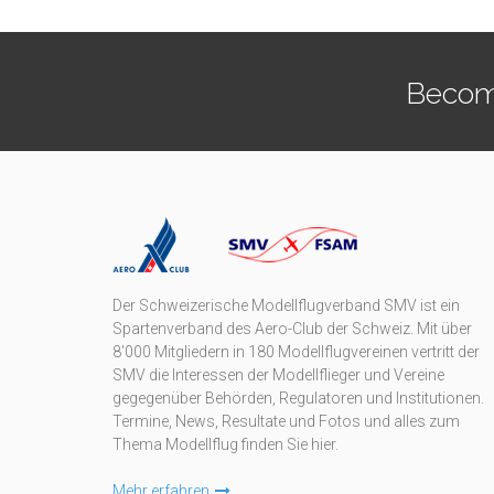
Becom
Der Schweizerische Modellflugverband SMV ist ein
Spartenverband des Aero-Club der Schweiz. Mit über
8'000 Mitgliedern in 180 Modellflugvereinen vertritt der
SMV die Interessen der Modellflieger und Vereine
gegegenüber Behörden, Regulatoren und Institutionen.
Termine, News, Resultate und Fotos und alles zum
Thema Modellflug finden Sie hier.
Mehr erfahren