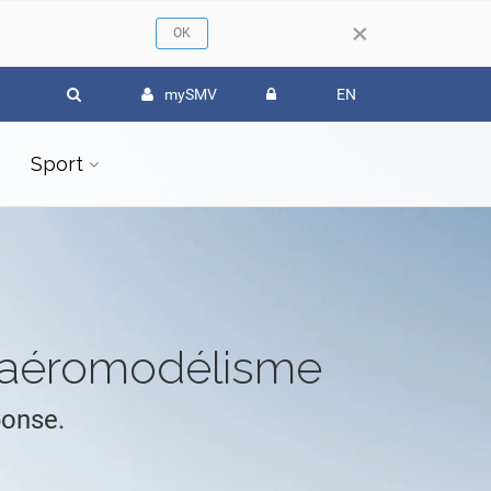
×
mySMV
EN
Sport
l'aéromodélisme
ponse.