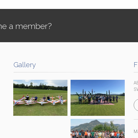
e a member?
Gallery
F
A
S
Ma