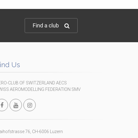
Find a club
ind Us
ERO-CLUB OF SWITZERLAND AECS
WISS AEROMODELLING FEDERATION SMV
ihofstrasse 76, CH-6006 Luzern