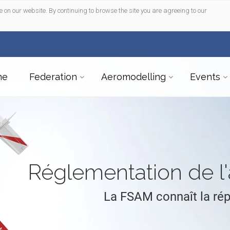
e on our website. By continuing to browse the site you are agreeing to our
me
Federation
Aeromodelling
Events
Réglementation de 
La FSAM connaît la ré