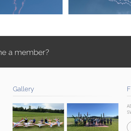
e a member?
Gallery
F
A
S