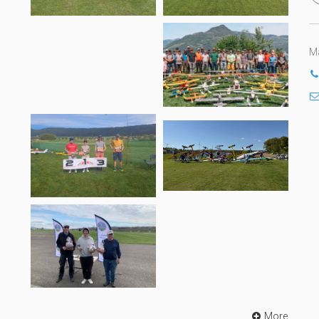
Ma
More