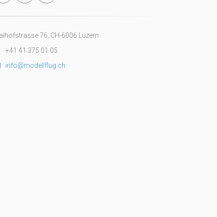
ihofstrasse 76, CH-6006 Luzern
+41 41 375 01 05
info@modellflug.ch