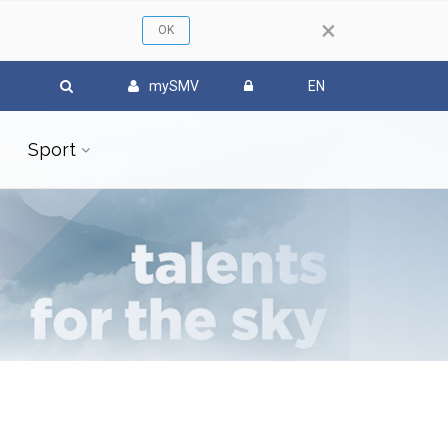
×
mySMV
EN
Sport