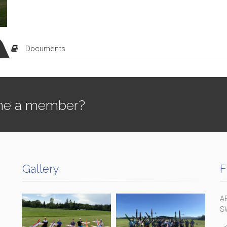
Documents
e a member?
Gallery
F
A
S