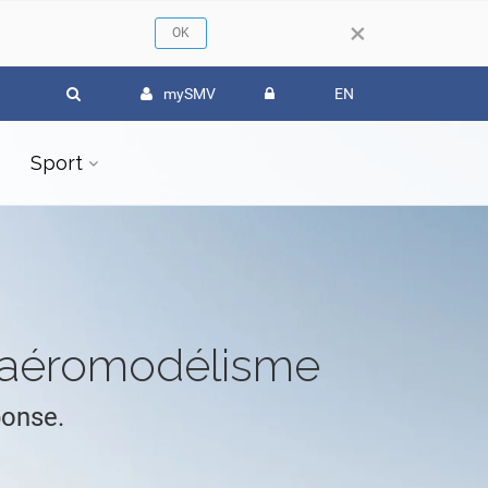
×
mySMV
EN
Sport
l'aéromodélisme
ponse.