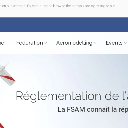
e on our website. By continuing to browse the site you are agreeing to our
me
Federation
Aeromodelling
Events
Réglementation de 
La FSAM connaît la ré