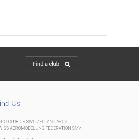
Find a club
ind Us
ERO-CLUB OF SWITZERLAND AECS
WISS AEROMODELLING FEDERATION SMV