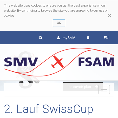
This website uses cookies to ensure you get the best experience on our
website. By continuing to browse the site you are agreeing to our use of
×
cookies
mySMV
EN
en savoir plus
To
2. Lauf SwissCup
nav