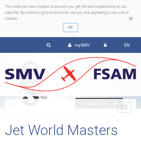
This website uses cookies to ensure you get the best experience on our
website. By continuing to browse the site you are agreeing to our use of
×
cookies
mySMV
EN
en savoir plus
To
Jet World Masters
nav