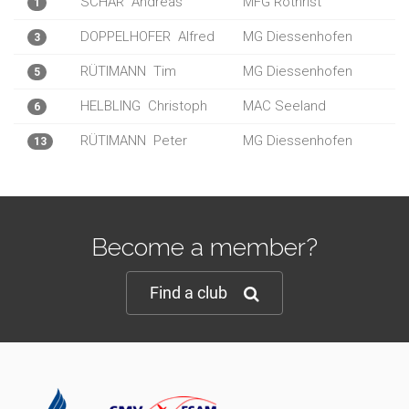
SCHÄR
Andreas
MFG Rothrist
1
DOPPELHOFER
Alfred
MG Diessenhofen
3
RÜTIMANN
Tim
MG Diessenhofen
5
HELBLING
Christoph
MAC Seeland
6
RÜTIMANN
Peter
MG Diessenhofen
13
Become a member?
Find a club