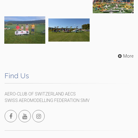
More
Find Us
AERO-CLUB OF SWITZERLAND AECS
SWISS AEROMODELLING FEDERATION SMV