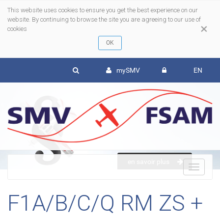
This website uses cookies to ensure you get the best experience on our
website. By continuing to browse the site you are agreeing to our use of
×
cookies
mySMV
EN
en savoir plus
To
F1A/B/C/Q RM ZS +
nav