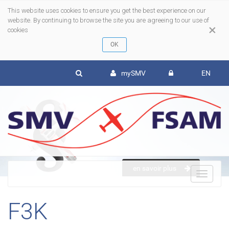
This website uses cookies to ensure you get the best experience on our
website. By continuing to browse the site you are agreeing to our use of
×
cookies
mySMV
EN
en savoir plus
To
F3K
nav