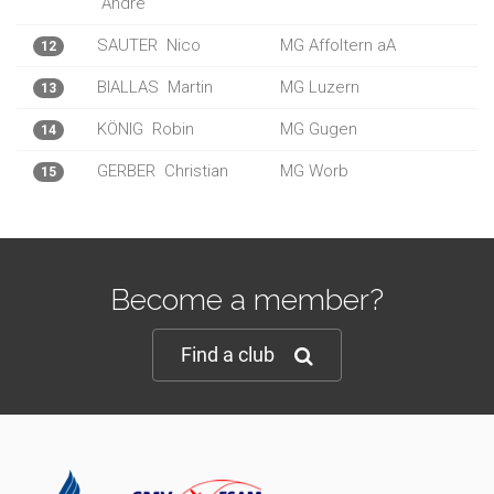
André
SAUTER
Nico
MG Affoltern aA
12
BIALLAS
Martin
MG Luzern
13
KÖNIG
Robin
MG Gugen
14
GERBER
Christian
MG Worb
15
Become a member?
Find a club