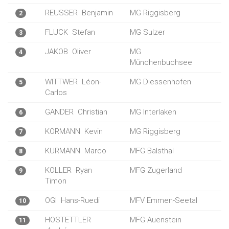
REUSSER
Benjamin
MG Riggisberg
2
FLUCK
Stefan
MG Sulzer
3
JAKOB
Oliver
MG
4
Münchenbuchsee
WITTWER
Léon-
MG Diessenhofen
5
Carlos
GANDER
Christian
MG Interlaken
6
KORMANN
Kevin
MG Riggisberg
7
KURMANN
Marco
MFG Balsthal
8
KOLLER
Ryan
MFG Zugerland
9
Timon
OGI
Hans-Ruedi
MFV Emmen-Seetal
10
HOSTETTLER
MFG Auenstein
11