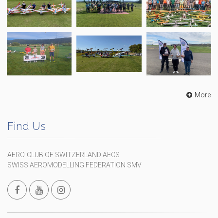
More
Find Us
AERO-CLUB OF SWITZERLAND AECS
SWISS AEROMODELLING FEDERATION SMV