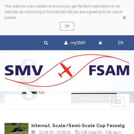
This website uses cookies to ensure you get the best experience on our
website. By continuing to browse the site you are agreeing to our use of
×
cookies
mySMV
EN
en savoir plus
To
nav
Internat. Scale/Semi-Scale Cup Fesselg
22.08.26
- 23.08.26
F4B Scale FAI
, F4B Semi-