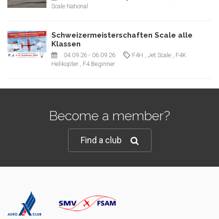
Scale National
Schweizermeisterschaften Scale alle
Klassen
04.09.26
- 06.09.26
F4H
, Jet Scale
, F4K
Helikopter
, F4 Beginner
Become a member?
Find a club