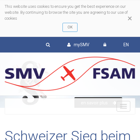
This website uses cookies to ensure you get the best experience on our
website. By continuing to browse the site you are agreeing to our use of
×
cookies
mySMV
EN
en savoir plus
To
nav
Schweizer Sieg beim