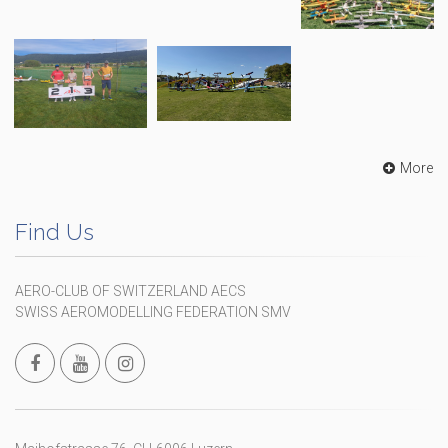
More
Find Us
AERO-CLUB OF SWITZERLAND AECS
SWISS AEROMODELLING FEDERATION SMV