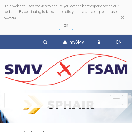
This website uses cookies to ensure you get the best experience on our
website. By continuing to browse the site you are agreeing to our use of
×
cookies
mySMV
EN
To
nav