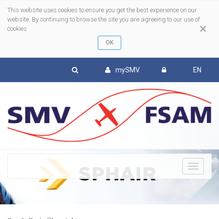
This website uses cookies to ensure you get the best experience on our
website. By continuing to browse the site you are agreeing to our use of
×
cookies
mySMV
EN
To
nav