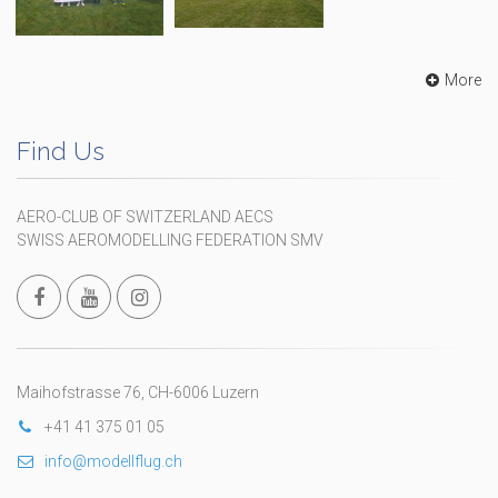
More
Find Us
AERO-CLUB OF SWITZERLAND AECS
SWISS AEROMODELLING FEDERATION SMV
Maihofstrasse 76, CH-6006 Luzern
+41 41 375 01 05
info@modellflug.ch