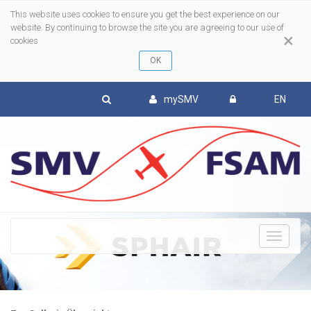
This website uses cookies to ensure you get the best experience on our
website. By continuing to browse the site you are agreeing to our use of
×
cookies
mySMV
EN
To
nav