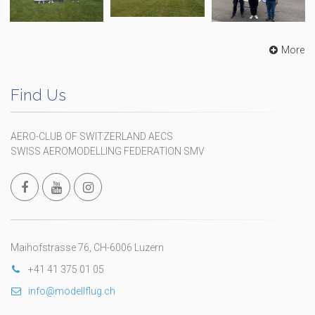
More
Find Us
AERO-CLUB OF SWITZERLAND AECS
SWISS AEROMODELLING FEDERATION SMV
Maihofstrasse 76, CH-6006 Luzern
+41 41 375 01 05
info@modellflug.ch