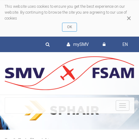
This website uses cookies to ensure you get the best experience on our
website. By continuing to browse the site you are agreeing to our use of
×
cookies
mySMV
EN
To
nav