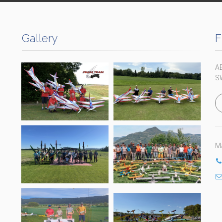
Gallery
F
A
S
Ma