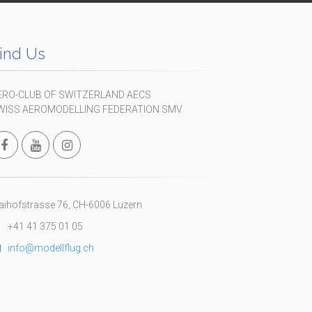
ind Us
ERO-CLUB OF SWITZERLAND AECS
WISS AEROMODELLING FEDERATION SMV
ihofstrasse 76, CH-6006 Luzern
+41 41 375 01 05
info@modellflug.ch