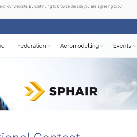
e on our website. By continuing to browse the site you are agreeing to our
me
Federation
Aeromodelling
Events