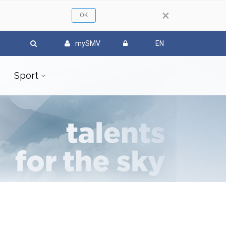
×
mySMV
EN
Sport