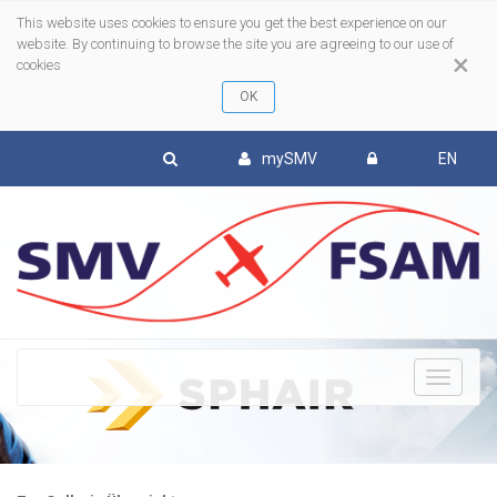
This website uses cookies to ensure you get the best experience on our
website. By continuing to browse the site you are agreeing to our use of
×
cookies
mySMV
EN
To
nav