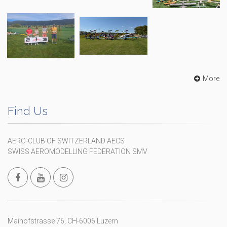
More
Find Us
AERO-CLUB OF SWITZERLAND AECS
SWISS AEROMODELLING FEDERATION SMV
Maihofstrasse 76, CH-6006 Luzern