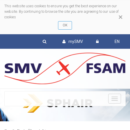
This website uses cookies to ensure you get the best experience on our
website. By continuing to browse the site you are agreeing to our use of
×
cookies
mySMV
EN
To
nav