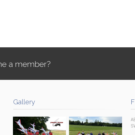
e a member?
Gallery
F
A
S