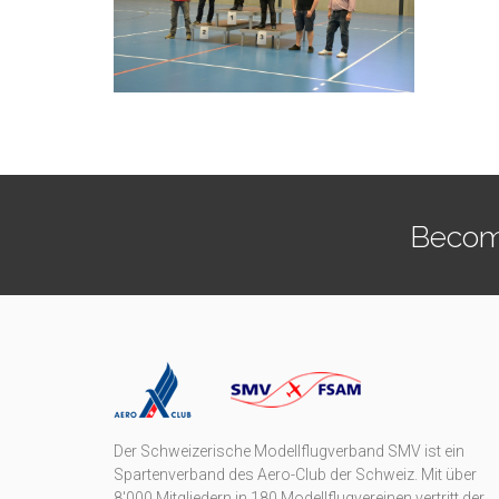
Becom
Der Schweizerische Modellflugverband SMV ist ein
Spartenverband des Aero-Club der Schweiz. Mit über
8'000 Mitgliedern in 180 Modellflugvereinen vertritt der