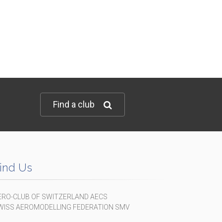
Find a club
ind Us
ERO-CLUB OF SWITZERLAND AECS
WISS AEROMODELLING FEDERATION SMV