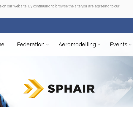
e on our website. By continuing to browse the site you are agreeing to our
me
Federation
Aeromodelling
Events