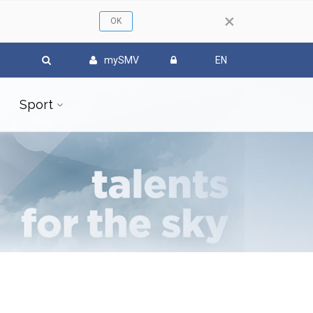
×
mySMV
EN
Sport