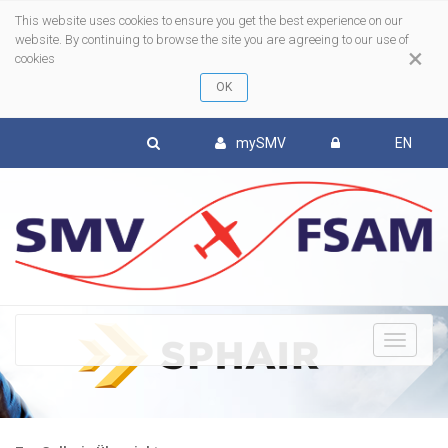
This website uses cookies to ensure you get the best experience on our
website. By continuing to browse the site you are agreeing to our use of
×
cookies
mySMV
EN
To
nav