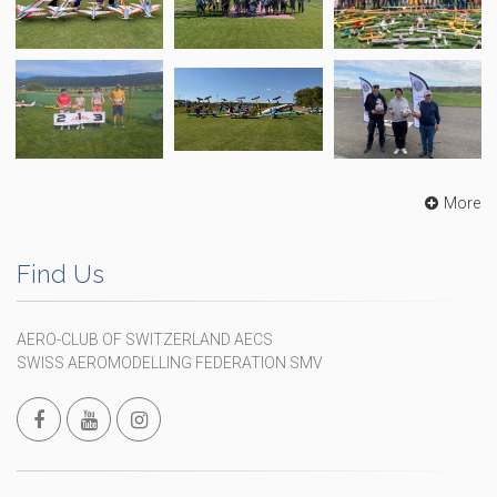
More
Find Us
AERO-CLUB OF SWITZERLAND AECS
SWISS AEROMODELLING FEDERATION SMV