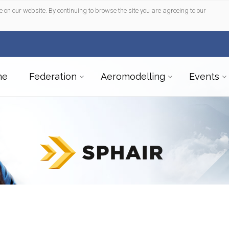
e on our website. By continuing to browse the site you are agreeing to our
me
Federation
Aeromodelling
Events