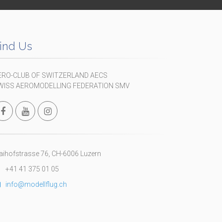
ind Us
ERO-CLUB OF SWITZERLAND AECS
WISS AEROMODELLING FEDERATION SMV
ihofstrasse 76, CH-6006 Luzern
+41 41 375 01 05
info@modellflug.ch