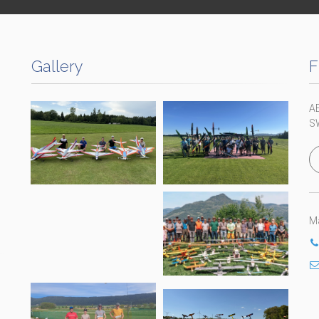
Gallery
F
A
S
Ma