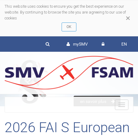
This website uses cookies to ensure you get the best experience on our
website. By continuing to browse the site you are agreeing to our use of
×
cookies
mySMV
EN
en savoir plus
To
2026 FAI S European
nav