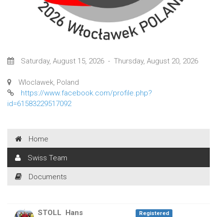
Saturday, August 15, 2026
-
Thursday, August 20, 2026
Wloclawek, Poland
https://www.facebook.com/profile.php?
id=61583229517092
Home
Swiss Team
Documents
STOLL
Hans
Registered