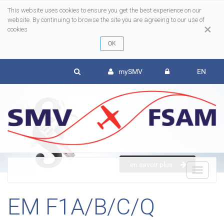
This website uses cookies to ensure you get the best experience on our
website. By continuing to browse the site you are agreeing to our use of
×
cookies
mySMV
EN
en savoir plus
To
EM F1A/B/C/Q
nav